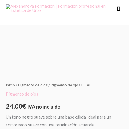
Ir
Men
al
princ
contenido
Pigmento
de
ojos
COAL
cantidad
Inicio
/
Pigmento de ojos
/ Pigmento de ojos COAL
Pigmento de ojos
24,00
€
IVA no incluido
Un tono negro suave sobre una base cálida, ideal para un
sombreado suave con una terminación acuarela.